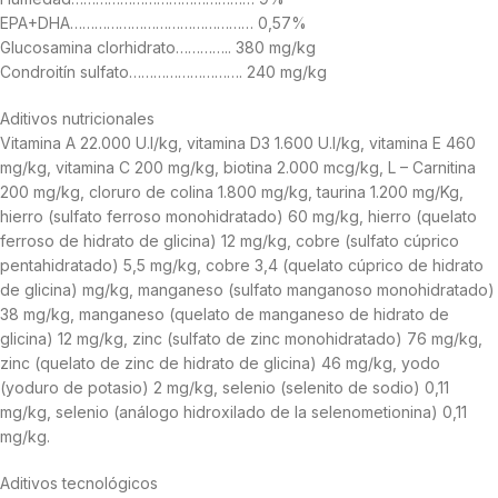
EPA+DHA……………………………………… 0,57%
Glucosamina clorhidrato………….. 380 mg/kg
Condroitín sulfato………………………. 240 mg/kg
Aditivos nutricionales
Vitamina A 22.000 U.I/kg, vitamina D3 1.600 U.I/kg, vitamina E 460
mg/kg, vitamina C 200 mg/kg, biotina 2.000 mcg/kg, L – Carnitina
200 mg/kg, cloruro de colina 1.800 mg/kg, taurina 1.200 mg/Kg,
hierro (sulfato ferroso monohidratado) 60 mg/kg, hierro (quelato
ferroso de hidrato de glicina) 12 mg/kg, cobre (sulfato cúprico
pentahidratado) 5,5 mg/kg, cobre 3,4 (quelato cúprico de hidrato
de glicina) mg/kg, manganeso (sulfato manganoso monohidratado)
38 mg/kg, manganeso (quelato de manganeso de hidrato de
glicina) 12 mg/kg, zinc (sulfato de zinc monohidratado) 76 mg/kg,
zinc (quelato de zinc de hidrato de glicina) 46 mg/kg, yodo
(yoduro de potasio) 2 mg/kg, selenio (selenito de sodio) 0,11
mg/kg, selenio (análogo hidroxilado de la selenometionina) 0,11
mg/kg.
Aditivos tecnológicos