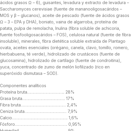
ácidos grasos Ω – 6), guisantes, levadura y extracto de levadura –
Saccharomyces cerevisiae (fuente de mananooligosacáridos –
MOS y β – glucanos), aceite de pescado (fuente de ácidos grasos
Ω – 3 – EPA y DHA), boniato, vaina de algarroba, proteína de
patata, pulpa de remolacha, Inulina (fibra soluble de achicoria,
fuente fosfooligosacáridos – FOS), celulosa natural (fuente de fibra
insoluble), minerales, fibra dietética soluble extraída de Plantago
ovata, aceites esenciales (orégano, canela, clavo, tomillo, romero,
hierbabuena, té verde), hidrolizado de crustáceos (fuente de
glucosamina), hidrolizado de cartílago (fuente de condroitina),
yuca, concentrado de zumo de melón liofilizado (rico en
superóxido dismutasa – SOD).
Componentes analíticos
Proteína bruta…………………………….. 28%
Grasa bruta…………………………………. 17%
Fibra bruta…………………………………… 2,4%
Ceniza bruta………………………………… 7,9%
Calcio……………………………………………. 1,6%
Fósforo…………………………………………. 0,95%
Humedad……………………………………… 9%