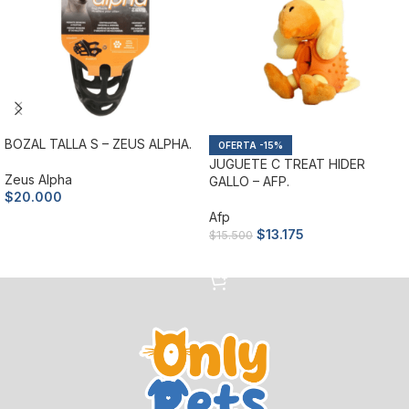
BOZAL TALLA S – ZEUS ALPHA.
-15%
JUGUETE C TREAT HIDER
Zeus Alpha
GALLO – AFP.
$
20.000
Afp
Añadir al carrito
$
13.175
$
15.500
Añadir al carrito