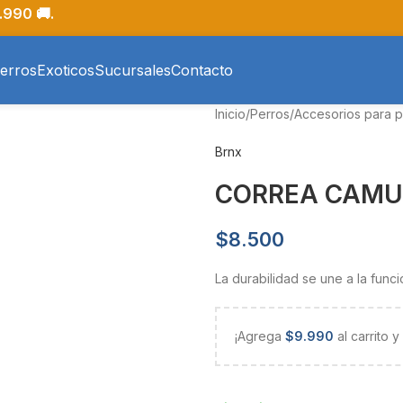
.990 🚚.
erros
Exoticos
Sucursales
Contacto
Inicio
/
Perros
/
Accesorios para p
Brnx
CORREA CAMU
$
8.500
La durabilidad se une a la func
¡Agrega
$
9.990
al carrito 