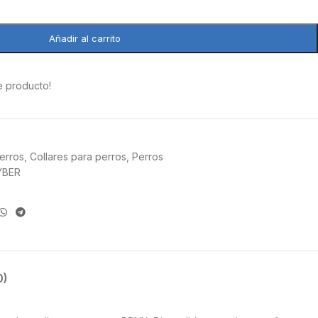
Añadir al carrito
e producto!
erros
,
Collares para perros
,
Perros
YBER
0)