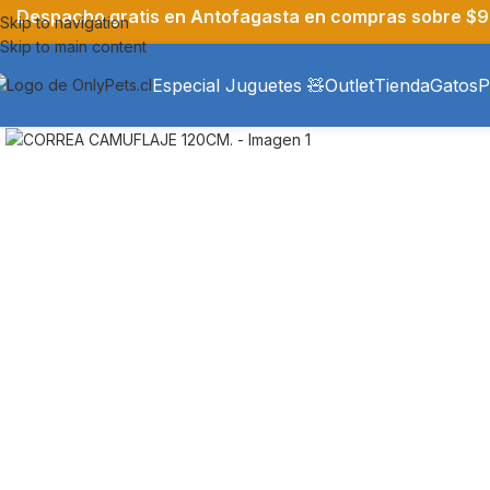
Despacho gratis en Antofagasta en compras sobre $9
Skip to navigation
Skip to main content
Especial Juguetes 🧸
Outlet
Tienda
Gatos
P