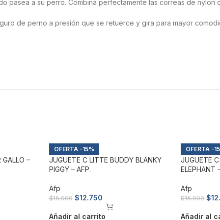
do pasea a su perro. Combina perfectamente las correas de nylon c
uro de perno a presión que se retuerce y gira para mayor comodidad
.
-15%
-1
 GALLO –
JUGUETE C LITTE BUDDY BLANKY
JUGUETE C
PIGGY – AFP.
ELEPHANT –
Afp
Afp
$
12.750
$
12
$
15.000
$
15.000
Añadir al carrito
Añadir al c