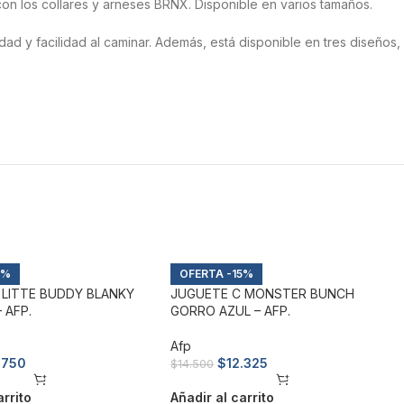
on los collares y arneses BRNX. Disponible en varios tamaños.
 y facilidad al caminar. Además, está disponible en tres diseños,
5%
-15%
 LITTE BUDDY BLANKY
JUGUETE C MONSTER BUNCH
 AFP.
GORRO AZUL – AFP.
Afp
.750
$
12.325
$
14.500
arrito
Añadir al carrito