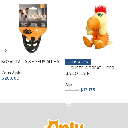
BOZAL TALLA S – ZEUS ALPHA.
-15%
JUGUETE C TREAT HIDER
Zeus Alpha
GALLO – AFP.
$
20.000
Afp
Añadir al carrito
$
13.175
$
15.500
Añadir al carrito