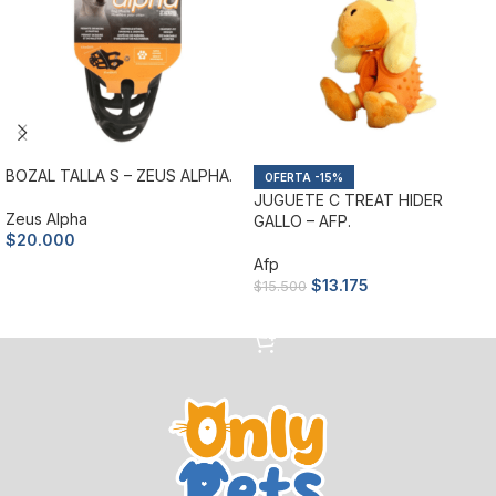
BOZAL TALLA S – ZEUS ALPHA.
-15%
JUGUETE C TREAT HIDER
Zeus Alpha
GALLO – AFP.
$
20.000
Afp
Añadir al carrito
$
13.175
$
15.500
Añadir al carrito