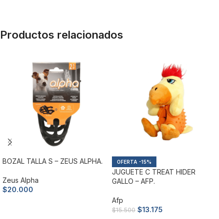
Productos relacionados
BOZAL TALLA S – ZEUS ALPHA.
-15%
JUGUETE C TREAT HIDER
Zeus Alpha
GALLO – AFP.
$
20.000
Afp
Añadir al carrito
$
13.175
$
15.500