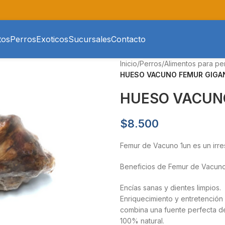
tos
Perros
Exoticos
Sucursales
Contacto
Inicio
/
Perros
/
Alimentos para pe
HUESO VACUNO FEMUR GIGAN
HUESO VACUN
$
8.500
Femur de Vacuno 1un es un irre
Beneficios de Femur de Vacuno
Encías sanas y dientes limpios.
Enriquecimiento y entretención 
combina una fuente perfecta de 
100% natural.