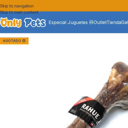
Skip to navigation
Skip to main content
Especial Juguetes 🧸
Outlet
Tienda
Ga
AGOTADO 😔