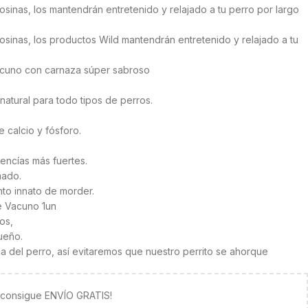
sinas, los mantendrán entretenido y relajado a tu perro por largo
osinas, los productos Wild mantendrán entretenido y relajado a tu
vacuno con carnaza súper sabroso
natural para todo tipos de perros.
 calcio y fósforo.
 encías más fuertes.
mado.
into innato de morder.
 Vacuno 1un
os,
ueño.
a del perro, así evitaremos que nuestro perrito se ahorque
y consigue ENVÍO GRATIS!