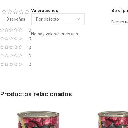
Valoraciones
Sé el p
0 reseñas
Debes
a
0
No hay valoraciones aún.
0
0
0
0
Productos relacionados