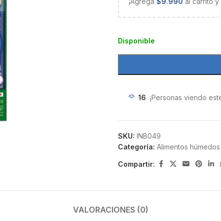
¡Agrega
$
9.990
al carrito 
Disponible
16
¡Personas viendo est
SKU:
INB049
Categoría:
Alimentos húmedos
Compartir:
VALORACIONES (0)