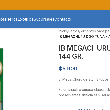
tos
Perros
Exoticos
Sucursales
Contacto
Inicio
/
Perros
/
Alimentos para pe
IB MEGACHURU DOG TUNA – A
IB MEGACHURU
144 GR.
$
5.900
El Mega Churu de atún 3 tubos 
Es un snack cremoso elaborado
preservantes artificiales y sal 