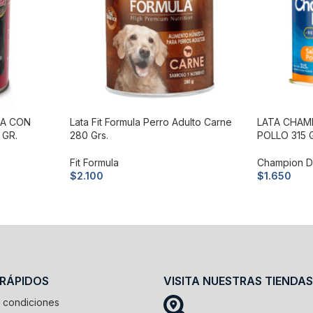
RA CON
Lata Fit Formula Perro Adulto Carne
LATA CHAM
 GR.
280 Grs.
POLLO 315 
Fit Formula
Champion 
$
2.100
$
1.650
Añadir al carrito
Añadir al c
 RÁPIDOS
VISITA NUESTRAS TIENDAS
 condiciones