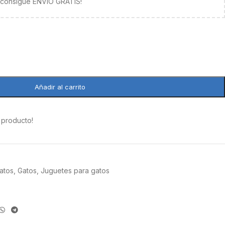
y consigue ENVÍO GRATIS!
Añadir al carrito
 producto!
atos
,
Gatos
,
Juguetes para gatos