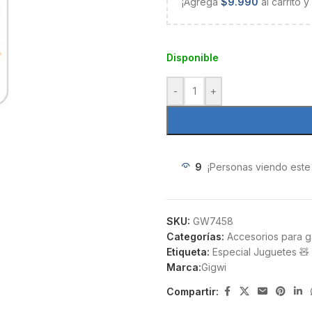
¡Agrega
$
9.990
al carrito 
Disponible
-
+
9
¡Personas viendo este
SKU:
GW7458
Categorías:
Accesorios para g
Etiqueta:
Especial Juguetes 🧸
Marca:
Gigwi
Compartir: