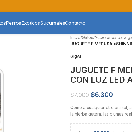
tos
Perros
Exoticos
Sucursales
Contacto
Inicio
/
Gatos
/
Accesorios para g
JUGUETE F MEDUSA «SHINNIN
Gigwi
JUGUETE F ME
CON LUZ LED 
$
6.300
$
7.000
Como a cualquier otro animal, a
la hierba gatera, las plumas re