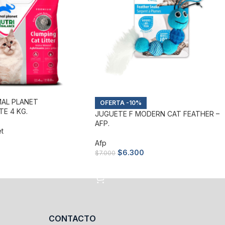
MAL PLANET
-10%
E 4 KG.
JUGUETE F MODERN CAT FEATHER –
AFP.
et
Afp
$
6.300
$
7.000
arrito
Añadir al carrito
CONTACTO