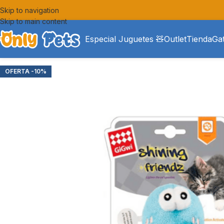
Skip to navigation
Skip to main content
Especial Juguetes 🧸
Outlet
Tienda
Ga
-10%