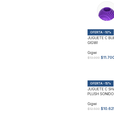
-10%
JUGUETE C BUL
GIGWI
Gigwi
$
11.70
$
13.000
Añadir al carri
-15%
JUGUETE C SH
PLUSH SONIDO 
Gigwi
$
10.62
$
12.500