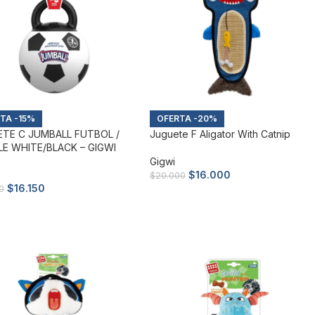
-15%
-20%
TE C JUMBALL FUTBOL /
Juguete F Aligator With Catnip
E WHITE/BLACK – GIGWI
Gigwi
$
16.000
$
20.000
$
16.150
0
Añadir al carrito
ir al carrito