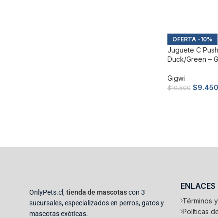
Añadir al carri
-10%
Juguete C Push
Duck/green – G
Gigwi
$
9.45
$
10.500
Añadir al carri
ENLACES
OnlyPets.cl,
tienda de mascotas
con 3
Términos y
sucursales, especializados en perros, gatos y
Políticas 
mascotas exóticas.