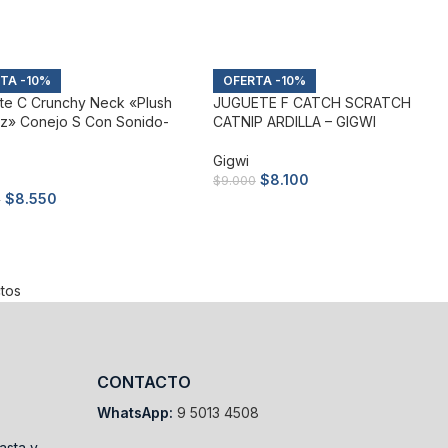
ir al carrito
Añadir al carrito
-10%
-10%
te C Crunchy Neck «plush
JUGUETE F CATCH SCRATCH
dz» Conejo S Con Sonido-
CATNIP ARDILLA – GIGWI
Gigwi
$
8.100
$
9.000
$
8.550
0
Añadir al carrito
ir al carrito
tos
CONTACTO
WhatsApp:
9 5013 4508
asta y