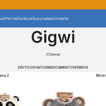
tos
Perros
Exoticos
Sucursales
Contacto
Gigwi
Cerrar
EXOTICOS
GATOS
MEDICAMENTOS
PERROS
ina 2
Most