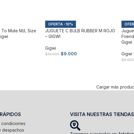
to
Añadir al carrito
Añad
-10%
 To Mute M/l Size
JUGUETE C BULB RUBBER M ROJO
Jugue
igwi
– GIGWI
Frien
Gigwi
Gigwi
0
$
9.000
Gigwi
$
10.000
$
9.50
to
Añadir al carrito
Añad
Cargar más produc
 RÁPIDOS
VISITA NUESTRAS TIENDAS
 condiciones
de despachos
Tenemos sucursales en Antofag