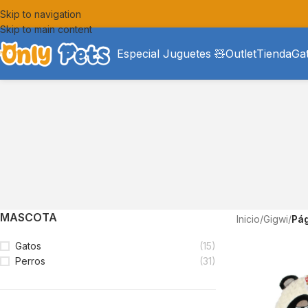
Skip to navigation
Skip to main content
Especial Juguetes 🧸
Outlet
Tienda
Ga
MASCOTA
Inicio
/
Gigwi
/
Pág
Gatos
(15)
Perros
(31)