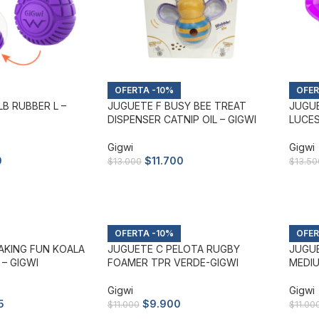
-10%
B RUBBER L –
JUGUETE F BUSY BEE TREAT
JUGUE
DISPENSER CATNIP OIL – GIGWI
LUCES
Gigwi
Gigwi
0
$
11.700
$
13.000
$
13.50
to
Añadir al carrito
Añad
-10%
AKING FUN KOALA
JUGUETE C PELOTA RUGBY
JUGUE
– GIGWI
FOAMER TPR VERDE-GIGWI
MEDIU
Gigwi
Gigwi
5
$
9.900
$
11.000
$
11.00