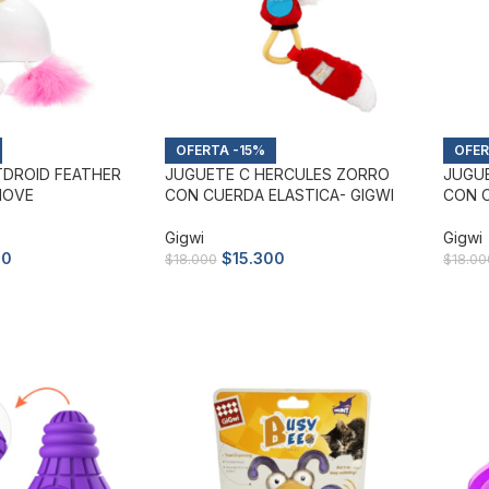
-15%
TDROID FEATHER
JUGUETE C HERCULES ZORRO
JUGU
MOVE
CON CUERDA ELASTICA- GIGWI
CON C
Gigwi
Gigwi
00
$
15.300
$
18.000
$
18.00
to
Añadir al carrito
Añad