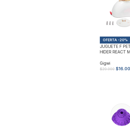
-20%
JUGUETE F PE
HIDER REACT 
Gigwi
$
16.0
$
20.000
Añadir al carri