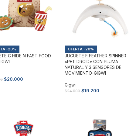
-20%
-20%
TE C HIDE N FAST FOOD
JUGUETE F FEATHER SPINNER
IGWI
«PET DROID» CON PLUMA
NATURAL Y 3 SENSORES DE
MOVIMIENTO-GIGWI
$
20.000
00
Gigwi
ir al carrito
$
19.200
$
24.000
Añadir al carrito