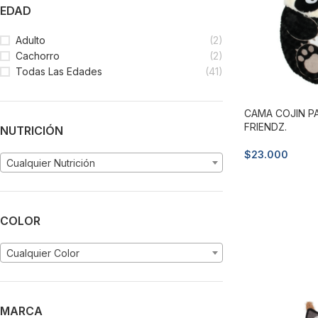
EDAD
Adulto
(2)
Cachorro
(2)
Todas Las Edades
(41)
CAMA COJIN P
FRIENDZ.
NUTRICIÓN
$
23.000
Cualquier Nutrición
Añadir al carri
COLOR
Cualquier Color
MARCA