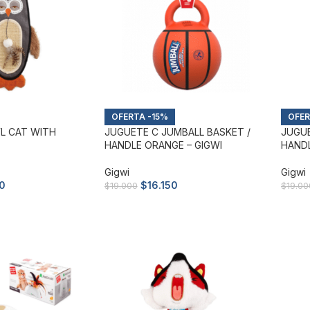
-15%
L CAT WITH
JUGUETE C JUMBALL BASKET /
JUGUE
HANDLE ORANGE – GIGWI
HANDL
Gigwi
Gigwi
0
$
16.150
$
19.000
$
19.00
to
Añadir al carrito
Añad