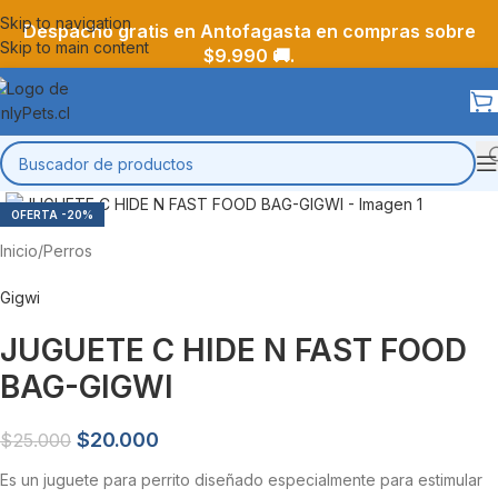
Skip to navigation
Despacho gratis en Antofagasta en compras sobre
Skip to main content
$9.990 🚚.
-20%
Inicio
/
Perros
Gigwi
JUGUETE C HIDE N FAST FOOD
BAG-GIGWI
$
20.000
$
25.000
Es un juguete para perrito diseñado especialmente para estimular