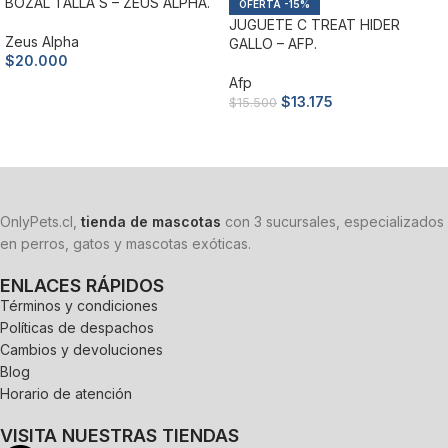
BOZAL TALLA S – ZEUS ALPHA.
-15%
JUGUETE C TREAT HIDER
Zeus Alpha
GALLO – AFP.
$
20.000
Afp
$
13.175
$
15.500
Añadir al carrito
Añadir al carrito
OnlyPets.cl,
tienda de mascotas
con 3 sucursales, especializados
en perros, gatos y mascotas exóticas.
ENLACES RÁPIDOS
Términos y condiciones
Políticas de despachos
Cambios y devoluciones
Blog
Horario de atención
VISITA NUESTRAS TIENDAS