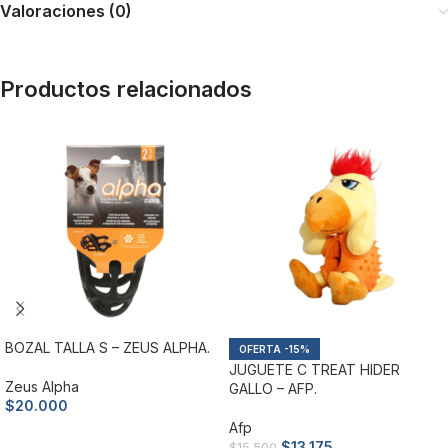
Valoraciones (0)
Productos relacionados
BOZAL TALLA S – ZEUS ALPHA.
-15%
JUGUETE C TREAT HIDER
Zeus Alpha
GALLO – AFP.
$
20.000
Afp
Añadir al carrito
$
13.175
$
15.500