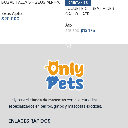
BOZAL TALLA S – ZEUS ALPHA.
-15%
JUGUETE C TREAT HIDER
Zeus Alpha
GALLO – AFP.
$
20.000
Afp
Añadir al carrito
$
13.175
$
15.500
Añadir al carrito
OnlyPets.cl,
tienda de mascotas
con 3 sucursales,
especializados en perros, gatos y mascotas exóticas.
ENLACES RÁPIDOS