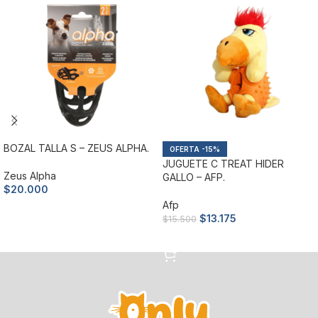
BOZAL TALLA S – ZEUS ALPHA.
-15%
JUGUETE C TREAT HIDER
Zeus Alpha
GALLO – AFP.
$
20.000
Afp
Añadir al carrito
$
13.175
$
15.500
Añadir al carrito