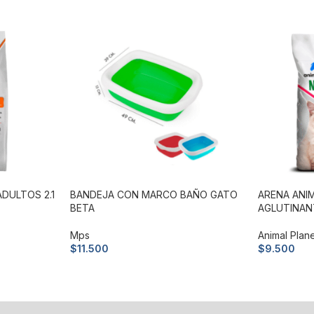
DULTOS 2.1
BANDEJA CON MARCO BAÑO GATO
ARENA ANI
BETA
AGLUTINANT
Mps
Animal Plan
$
11.500
$
9.500
Añadir al carrito
Añadir al c