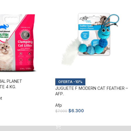
MAL PLANET
-10%
E 4 KG.
JUGUETE F MODERN CAT FEATHER –
AFP.
et
Afp
$
6.300
$
7.000
arrito
Añadir al carrito