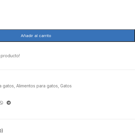
Añadir al carrito
 producto!
a gatos
,
Alimentos para gatos
,
Gatos
0)