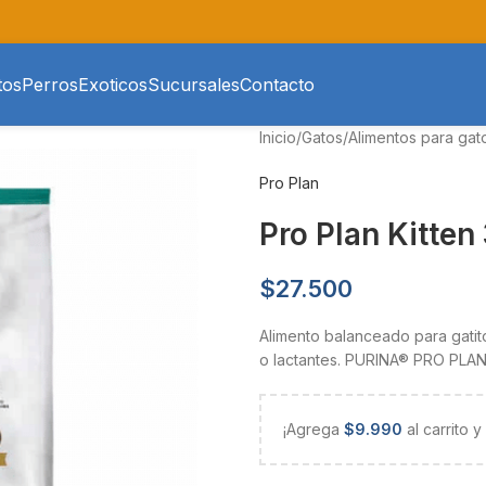
tos
Perros
Exoticos
Sucursales
Contacto
Inicio
/
Gatos
/
Alimentos para gat
Pro Plan
Pro Plan Kitten
$
27.500
Alimento balanceado para gati
o lactantes. PURINA® PRO PLAN
¡Agrega
$
9.990
al carrito 