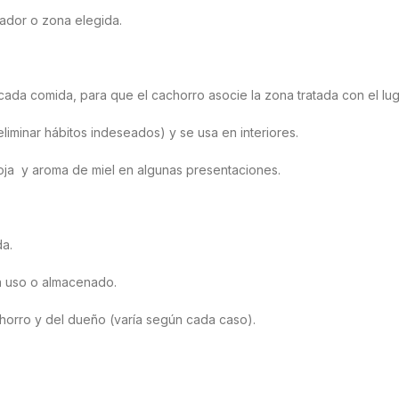
pador o zona elegida.
cada comida, para que el cachorro asocie la zona tratada con el lu
liminar hábitos indeseados) y se usa en interiores.
soja y aroma de miel en algunas presentaciones.
da.
n uso o almacenado.
horro y del dueño (varía según cada caso).