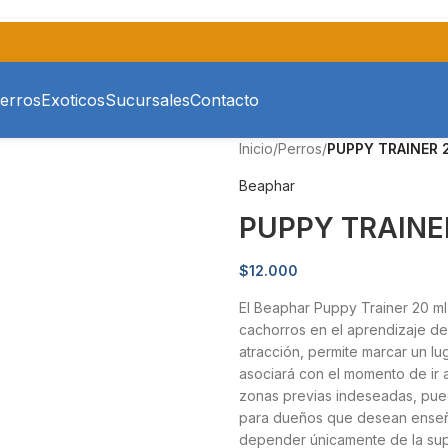
erros
Exoticos
Sucursales
Contacto
Inicio
/
Perros
/
PUPPY TRAINER 2
Beaphar
PUPPY TRAINE
$
12.000
El Beaphar Puppy Trainer 20 ml
cachorros en el aprendizaje de
atracción, permite marcar un lu
asociará con el momento de ir a
zonas previas indeseadas, pued
para dueños que desean enseña
depender únicamente de la sup