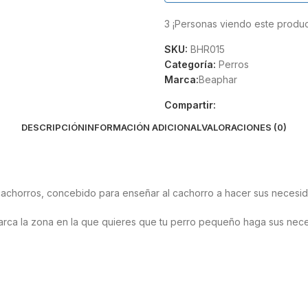
3
¡Personas viendo este produc
SKU:
BHR015
Categoría:
Perros
Marca:
Beaphar
Compartir:
DESCRIPCIÓN
INFORMACIÓN ADICIONAL
VALORACIONES (0)
chorros, concebido para enseñar al cachorro a hacer sus necesidad
arca la zona en la que quieres que tu perro pequeño haga sus nece