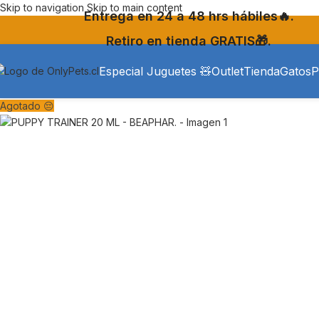
Skip to navigation
Skip to main content
Entrega en 24 a 48 hrs hábiles🔥.
Retiro en tienda GRATIS🎁.
Especial Juguetes 🧸
Outlet
Tienda
Gatos
P
Agotado 😔