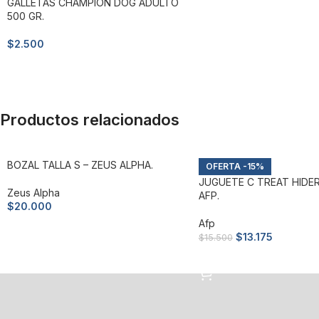
GALLETAS CHAMPION DOG ADULTO
500 GR.
$
2.500
Añadir al carrito
Productos relacionados
BOZAL TALLA S – ZEUS ALPHA.
-15%
JUGUETE C TREAT HIDER
Zeus Alpha
AFP.
$
20.000
Afp
Añadir al carrito
$
13.175
$
15.500
Añadir al carrito