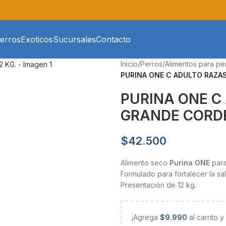
erros
Exoticos
Sucursales
Contacto
Inicio
/
Perros
/
Alimentos para pe
PURINA ONE C ADULTO RAZAS
PURINA ONE C
GRANDE CORDE
$
42.500
Alimento seco
Purina ONE
para
Formulado para fortalecer la sa
Presentación de 12 kg.
¡Agrega
$
9.990
al carrito 