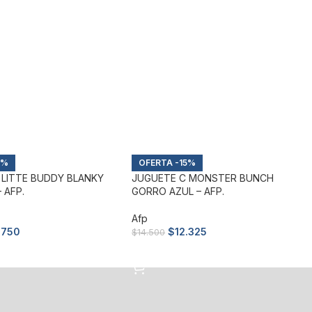
5%
-15%
 LITTE BUDDY BLANKY
JUGUETE C MONSTER BUNCH
 AFP.
GORRO AZUL – AFP.
Afp
.750
$
12.325
$
14.500
arrito
Añadir al carrito