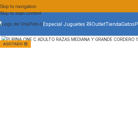
Skip to navigation
Skip to main content
Especial Juguetes 🧸
Outlet
Tienda
Gatos
P
AGOTADO 😔