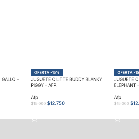
-15%
-1
 GALLO –
JUGUETE C LITTE BUDDY BLANKY
JUGUETE C
PIGGY – AFP.
ELEPHANT –
Afp
Afp
$
12.750
$
12
$
15.000
$
15.000
Añadir al carrito
Añadir al c