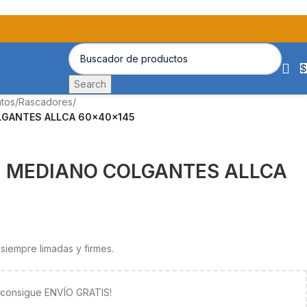
$
Search
atos
/
Rascadores
/
LGANTES ALLCA 60x40x145
2 MEDIANO COLGANTES ALLCA
iempre limadas y firmes.
y consigue ENVÍO GRATIS!