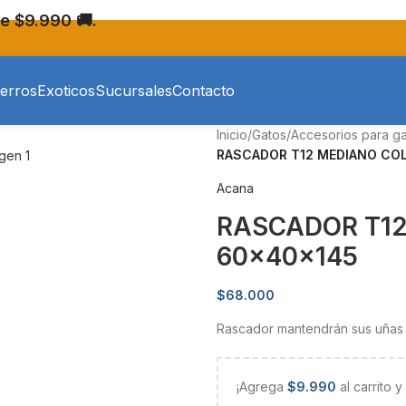
e $9.990 🚚.
erros
Exoticos
Sucursales
Contacto
Inicio
/
Gatos
/
Accesorios para g
RASCADOR T12 MEDIANO CO
Acana
RASCADOR T1
60x40x145
$
68.000
Rascador mantendrán sus uñas s
¡Agrega
$
9.990
al carrito 