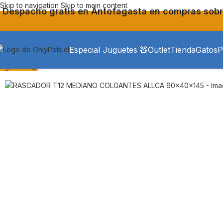
Skip to navigation
Skip to main content
Despacho gratis en Antofagasta en compras sobr
Especial Juguetes 🧸
Outlet
Tienda
Gatos
P
Agotado 😔