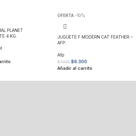
-10%
MAL PLANET
E 4 KG.
JUGUETE F MODERN CAT FEATHER –
AFP.
et
Afp
arrito
$
6.300
$
7.000
Añadir al carrito