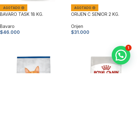
AGOTADO 😔
AGOTADO 😔
BAVARO TASK 18 KG.
ORIJEN C SENIOR 2 KG.
Bavaro
Orijen
$
46.000
$
31.000
Leer más
Leer más
1
AGOTADO 😔
AGOTADO 😔
Pro Plan Adult Cat 7+ 3 Kg.
Royal Canin F Ageing +12 2 Kg.