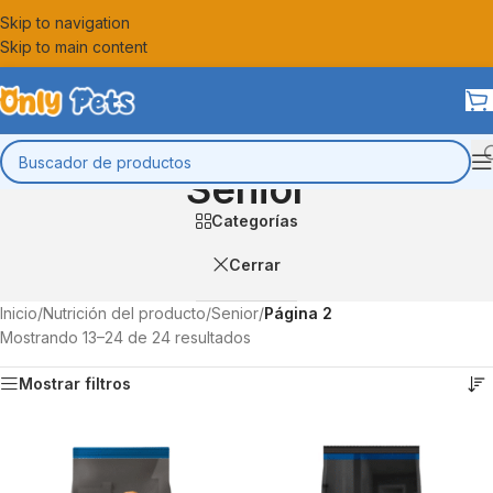
Skip to navigation
Skip to main content
Senior
Categorías
Cerrar
Inicio
/
Nutrición del producto
/
Senior
/
Página 2
Mostrando 13–24 de 24 resultados
Mostrar filtros