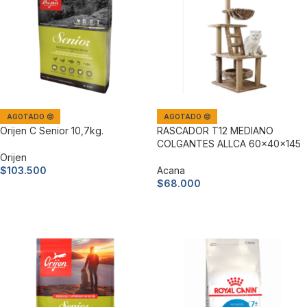
AGOTADO 😔
AGOTADO 😔
Orijen C Senior 10,7kg.
RASCADOR T12 MEDIANO
COLGANTES ALLCA 60x40x145
Orijen
$
103.500
Acana
$
68.000
Leer más
Leer más