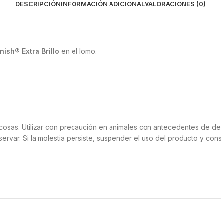
DESCRIPCIÓN
INFORMACIÓN ADICIONAL
VALORACIONES (0)
nish® Extra Brillo
en el lomo.
sas. Utilizar con precaución en animales con antecedentes de derm
rvar. Si la molestia persiste, suspender el uso del producto y cons