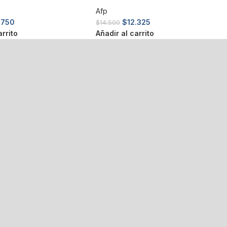
Afp
.750
$
12.325
$
14.500
arrito
Añadir al carrito