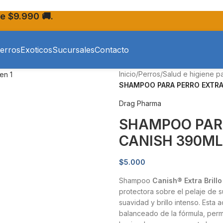
e $9.990 🚚.
erros
Exoticos
Sucursales
Contacto
Inicio
/
Perros
/
Salud e higiene p
SHAMPOO PARA PERRO EXTRA 
Drag Pharma
SHAMPOO PARA
CANISH 390ML
$
5.000
Shampoo
Canish® Extra Brillo
protectora sobre el pelaje de 
suavidad y brillo intenso. Esta
balanceado de la fórmula, perm