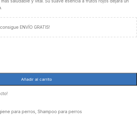
ás saludable y vital. Su suave esencia a frutos rojos dejará un
.
y consigue ENVÍO GRATIS!
Añadir al carrito
cto!
giene para perros
,
Shampoo para perros