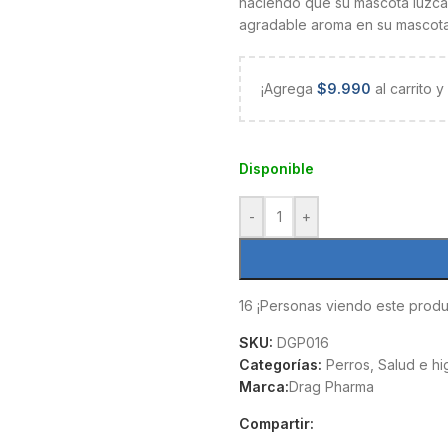
haciendo que su mascota luzca m
agradable aroma en su mascota
¡Agrega
$
9.990
al carrito 
Disponible
-
+
16
¡Personas viendo este produ
SKU:
DGP016
Categorías:
Perros
,
Salud e hi
Marca:
Drag Pharma
Compartir: