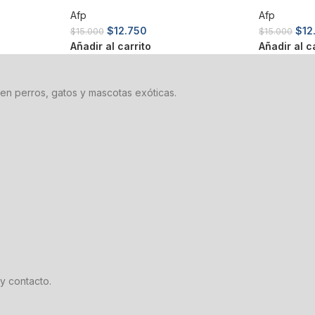
Afp
Afp
$
12.750
$
12
$
15.000
$
15.000
Añadir al carrito
Añadir al c
en perros, gatos y mascotas exóticas.
y contacto.