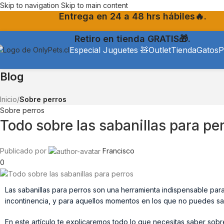
Skip to navigation
Skip to main content
Entrega en 24 a 48 hrs hábiles🔥.
Retiro en tienda GRATIS🎁.
Especial Juguetes 🧸
Outlet
Tienda
Gatos
P
Blog
Inicio
/
Sobre perros
Sobre perros
Todo sobre las sabanillas para pe
Publicado por
Francisco
0
Las sabanillas para perros son una herramienta indispensable pa
incontinencia, y para aquellos momentos en los que no puedes sa
En este artículo te explicaremos todo lo que necesitas saber sobre