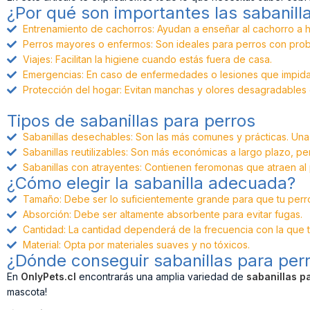
¿Por qué son importantes las sabanill
Entrenamiento de cachorros: Ayudan a enseñar al cachorro a h
Perros mayores o enfermos: Son ideales para perros con prob
Viajes: Facilitan la higiene cuando estás fuera de casa.
Emergencias: En caso de enfermedades o lesiones que impidan a
Protección del hogar: Evitan manchas y olores desagradables 
Tipos de sabanillas para perros
Sabanillas desechables: Son las más comunes y prácticas. Una 
Sabanillas reutilizables: Son más económicas a largo plazo, p
Sabanillas con atrayentes: Contienen feromonas que atraen al pe
¿Cómo elegir la sabanilla adecuada?
Tamaño: Debe ser lo suficientemente grande para que tu pe
Absorción: Debe ser altamente absorbente para evitar fugas.
Cantidad: La cantidad dependerá de la frecuencia con la que tu
Material: Opta por materiales suaves y no tóxicos.
¿Dónde conseguir sabanillas para per
En
OnlyPets.cl
encontrarás una amplia variedad de
sabanillas p
mascota!