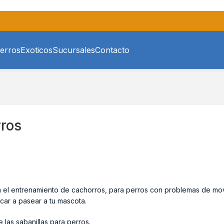
erros
Exoticos
Sucursales
Contacto
rros
ra el entrenamiento de cachorros, para perros con problemas de mov
car a pasear a tu mascota.
 las sabanillas para perros.