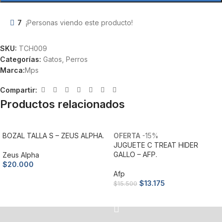
7
¡Personas viendo este producto!
SKU:
TCH009
Categorías:
Gatos
,
Perros
Marca:
Mps
Compartir:
Productos relacionados
BOZAL TALLA S – ZEUS ALPHA.
-15%
JUGUETE C TREAT HIDER
GALLO – AFP.
Zeus Alpha
$
20.000
Afp
Añadir al carrito
$
13.175
$
15.500
Añadir al carrito