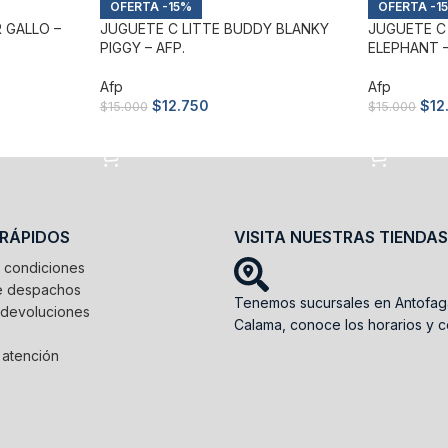
-15%
-1
 GALLO –
JUGUETE C LITTE BUDDY BLANKY
JUGUETE C
PIGGY – AFP.
ELEPHANT –
Afp
Afp
$
12.750
$
12
$
15.000
$
15.000
Añadir al carrito
Añadir al c
 RÁPIDOS
VISITA NUESTRAS TIENDAS
 condiciones
de despachos
Tenemos sucursales en Antofag
 devoluciones
Calama, conoce los horarios y c
 atención