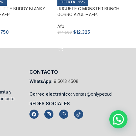
5%
-15%
 LITTE BUDDY BLANKY
JUGUETE C MONSTER BUNCH
 AFP.
GORRO AZUL – AFP.
Afp
.750
$
12.325
$
14.500
arrito
Añadir al carrito
CONTACTO
WhatsApp:
9 5013 4508
asta y
Correo electrónico:
ventas@onlypets.cl
ontacto.
REDES SOCIALES