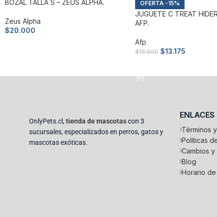
BOZAL TALLA S – ZEUS ALPHA.
-15%
JUGUETE C TREAT HIDER
Zeus Alpha
AFP.
$
20.000
Afp
Añadir al carrito
$
13.175
$
15.500
Añadir al carrito
ENLACES
OnlyPets.cl,
tienda de mascotas
con 3
Términos y
sucursales, especializados en perros, gatos y
Políticas 
mascotas exóticas.
Cambios y
Blog
Horario de