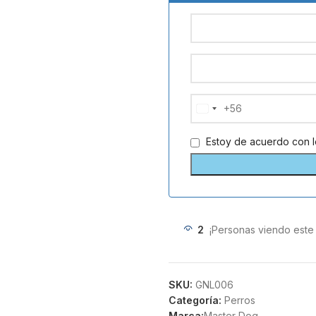
+56
Chile
+56
Estoy de acuerdo con 
2
¡Personas viendo este
SKU:
GNL006
Categoría:
Perros
Marca:
Master Dog