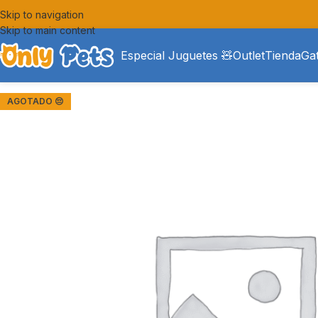
Skip to navigation
Skip to main content
Especial Juguetes 🧸
Outlet
Tienda
Ga
AGOTADO 😔