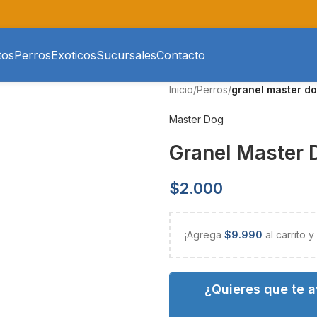
tos
Perros
Exoticos
Sucursales
Contacto
Inicio
/
Perros
/
granel master dog
Master Dog
Granel Master D
$
2.000
¡Agrega
$
9.990
al carrito 
¿Quieres que te 