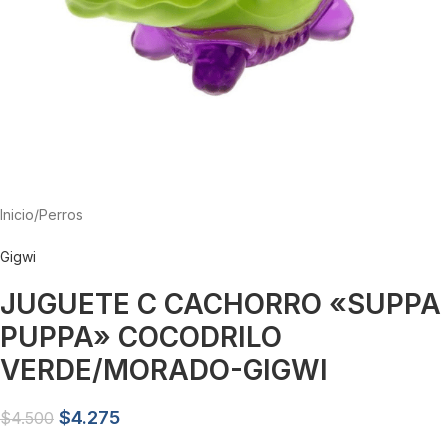
Inicio
/
Perros
Gigwi
JUGUETE C CACHORRO «SUPPA
PUPPA» COCODRILO
VERDE/MORADO-GIGWI
$
4.275
$
4.500