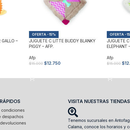
-15%
-1
 GALLO –
JUGUETE C LITTE BUDDY BLANKY
JUGUETE C
PIGGY – AFP.
ELEPHANT –
Afp
Afp
$
12.750
$
12
$
15.000
$
15.000
Añadir al carrito
Añadir al c
 RÁPIDOS
VISITA NUESTRAS TIENDAS
 condiciones
de despachos
Tenemos sucursales en Antofag
 devoluciones
Calama, conoce los horarios y c