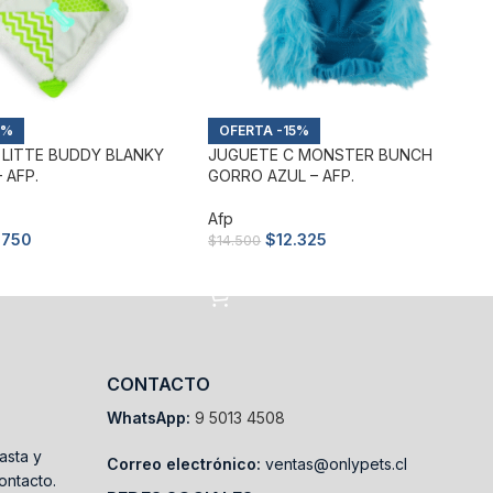
5%
-15%
 LITTE BUDDY BLANKY
JUGUETE C MONSTER BUNCH
 AFP.
GORRO AZUL – AFP.
Afp
.750
$
12.325
$
14.500
arrito
Añadir al carrito
CONTACTO
WhatsApp:
9 5013 4508
asta y
Correo electrónico:
ventas@onlypets.cl
ontacto.