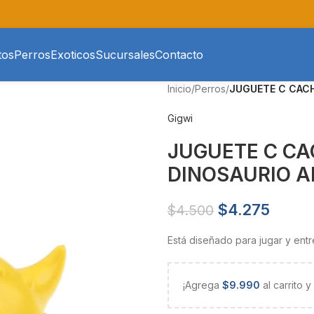
tos
Perros
Exoticos
Sucursales
Contacto
Inicio
/
Perros
/
JUGUETE C CACH
Gigwi
JUGUETE C C
DINOSAURIO A
$
4.275
$
4.500
Está diseñado para jugar y ent
¡Agrega
$
9.990
al carrito 