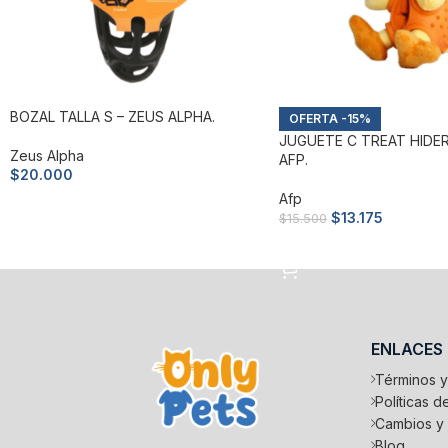
BOZAL TALLA S – ZEUS ALPHA.
-15%
JUGUETE C TREAT HIDER
Zeus Alpha
AFP.
$
20.000
Afp
Añadir al carrito
$
13.175
$
15.500
Añadir al carrito
ENLACES
Términos y
Políticas 
Cambios y
Blog