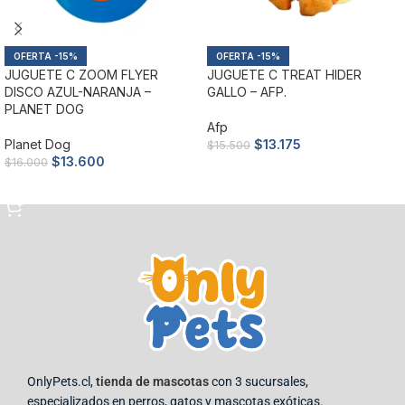
-15%
-15%
JUGUETE C ZOOM FLYER
JUGUETE C TREAT HIDER
DISCO AZUL-NARANJA –
GALLO – AFP.
PLANET DOG
Afp
Planet Dog
$
13.175
$
15.500
$
13.600
$
16.000
Añadir al carrito
Añadir al carrito
OnlyPets.cl,
tienda de mascotas
con 3 sucursales,
especializados en perros, gatos y mascotas exóticas.