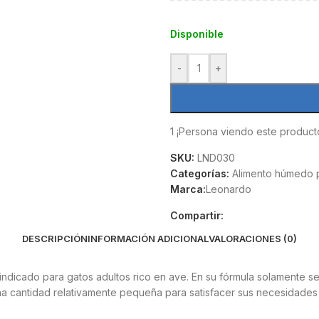
Disponible
-
+
1
¡Persona viendo este product
SKU:
LND030
Categorías:
Alimento húmedo 
Marca:
Leonardo
Compartir:
DESCRIPCIÓN
INFORMACIÓN ADICIONAL
VALORACIONES (0)
icado para gatos adultos rico en ave. En su fórmula solamente se ut
una cantidad relativamente pequeña para satisfacer sus necesidades n