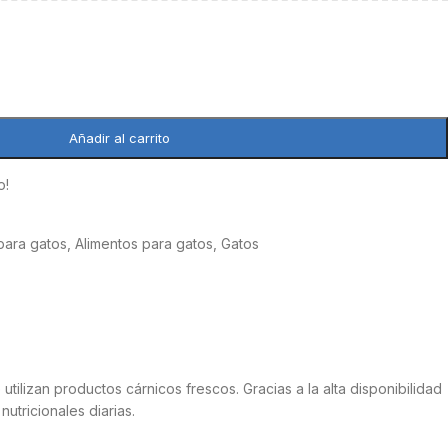
Añadir al carrito
o!
para gatos
,
Alimentos para gatos
,
Gatos
ilizan productos cárnicos frescos. Gracias a la alta disponibilidad
utricionales diarias.