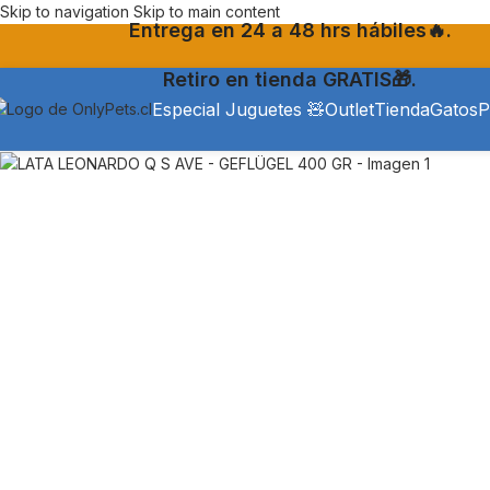
Skip to navigation
Skip to main content
Entrega en 24 a 48 hrs hábiles🔥.
Retiro en tienda GRATIS🎁.
Especial Juguetes 🧸
Outlet
Tienda
Gatos
P