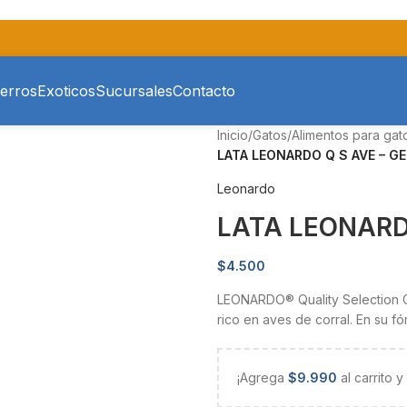
erros
Exoticos
Sucursales
Contacto
Inicio
/
Gatos
/
Alimentos para gat
LATA LEONARDO Q S AVE – G
Leonardo
LATA LEONARDO
$
4.500
LEONARDO® Quality Selection G
rico en aves de corral. En su f
¡Agrega
$
9.990
al carrito 