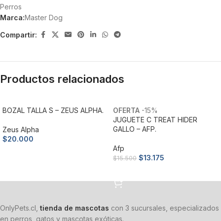
Perros
Marca:
Master Dog
Compartir:
Productos relacionados
BOZAL TALLA S – ZEUS ALPHA.
-15%
JUGUETE C TREAT HIDER
GALLO – AFP.
Zeus Alpha
$
20.000
Afp
Añadir al carrito
$
13.175
$
15.500
Añadir al carrito
OnlyPets.cl,
tienda de mascotas
con 3 sucursales, especializados
en perros, gatos y mascotas exóticas.