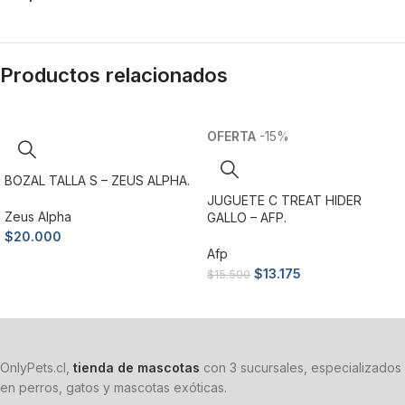
Productos relacionados
-15%
BOZAL TALLA S – ZEUS ALPHA.
JUGUETE C TREAT HIDER
Zeus Alpha
GALLO – AFP.
$
20.000
Afp
Añadir al carrito
$
13.175
$
15.500
Añadir al carrito
OnlyPets.cl,
tienda de mascotas
con 3 sucursales, especializados
en perros, gatos y mascotas exóticas.