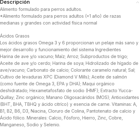
Descripción
Alimento formulado para perros adultos.
*Alimento formulado para perros adultos (+1 año) de razas
medianas y grandes con actividad física normal
Ácidos Grasos
Los ácidos grasos Omega 3 y 6 proporcionan un pelaje más sano y
mejor desarrollo y funcionamiento del sistema Ingredientes
Harina de ave y/o vacuno; Maíz; Arroz; Subproductos de trigo;
Aceite de ave y/o cerdo; Harina de soya; Hidrolizado de hígado de
ave/vacuno; Carbonato de calcio; Colorante caramelo natural; Sal;
Cultivo de levaduras XPC (Diamond V Mills); Aceite de salmón
(como fuente de Omega 3, EPA y DHA); Maqui orgánico
deshidratado; Hexametafosfato de sodio (HMF); Extracto Yucca-
Quillay; Zinc orgánico; Manano Oligosacáridos (MOS); Antioxidantes
(BHT, BHA, TBHQ y ácido citríco) y esencia de carne. Vitaminas: A,
B1, B2, B6, D3, Niacina, Cloruro de Colina, Pantotenato de calcio y
Ácido fólico. Minerales: Calcio, Fósforo, Hierro, Zinc, Cobre,
Manganeso, Sodio y Selenio.