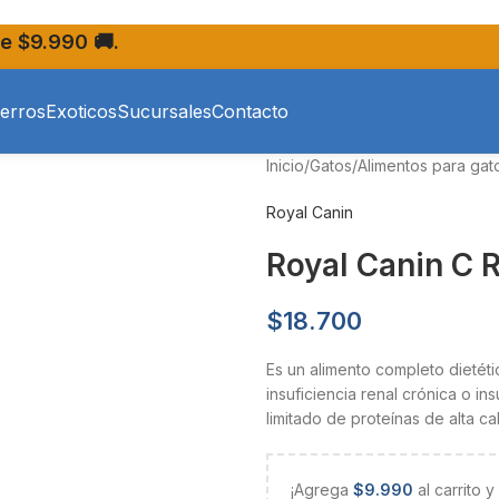
e $9.990 🚚.
erros
Exoticos
Sucursales
Contacto
Inicio
/
Gatos
/
Alimentos para gat
Royal Canin
Royal Canin C R
$
18.700
Es un alimento completo dietét
insuficiencia renal crónica o ins
limitado de proteínas de alta ca
¡Agrega
$
9.990
al carrito 