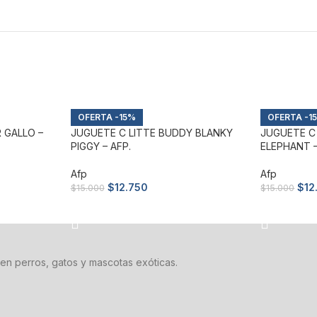
-15%
-1
 GALLO –
JUGUETE C LITTE BUDDY BLANKY
JUGUETE C
PIGGY – AFP.
ELEPHANT –
Afp
Afp
$
12.750
$
12
$
15.000
$
15.000
Añadir al carrito
Añadir al c
en perros, gatos y mascotas exóticas.