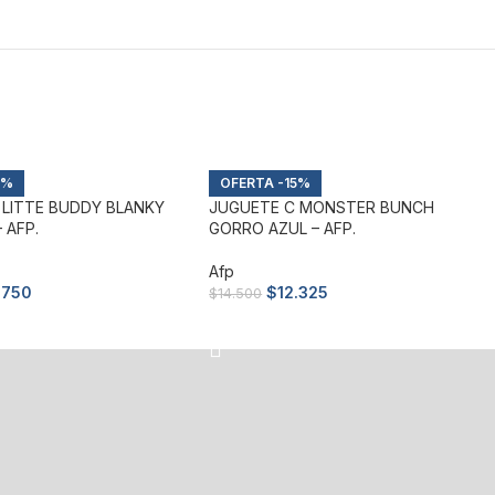
5%
-15%
 LITTE BUDDY BLANKY
JUGUETE C MONSTER BUNCH
 AFP.
GORRO AZUL – AFP.
Afp
.750
$
12.325
$
14.500
arrito
Añadir al carrito