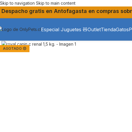
Skip to navigation
Skip to main content
Despacho gratis en Antofagasta en compras sobr
Especial Juguetes 🧸
Outlet
Tienda
Gatos
P
AGOTADO 😔