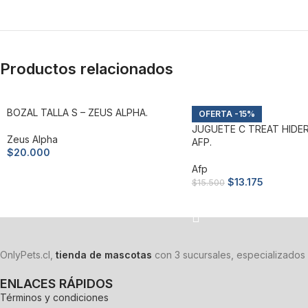
Productos relacionados
BOZAL TALLA S – ZEUS ALPHA.
-15%
JUGUETE C TREAT HIDER
Zeus Alpha
AFP.
$
20.000
Afp
Añadir al carrito
$
13.175
$
15.500
Añadir al carrito
OnlyPets.cl,
tienda de mascotas
con 3 sucursales, especializados 
ENLACES RÁPIDOS
Términos y condiciones