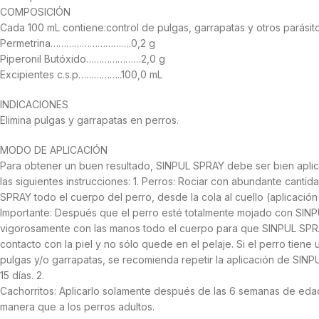
COMPOSICIÓN
Cada 100 mL contiene:control de pulgas, garrapatas y otros parásito
Permetrina………………………….0,2 g
Piperonil Butóxido…………………2,0 g
Excipientes c.s.p……………..100,0 mL
INDICACIONES
Elimina pulgas y garrapatas en perros.
MODO DE APLICACIÓN
Para obtener un buen resultado, SINPUL SPRAY debe ser bien apl
las siguientes instrucciones: 1. Perros: Rociar con abundante canti
SPRAY todo el cuerpo del perro, desde la cola al cuello (aplicación
Importante: Después que el perro esté totalmente mojado con SINP
vigorosamente con las manos todo el cuerpo para que SINPUL SPR
contacto con la piel y no sólo quede en el pelaje. Si el perro tiene
pulgas y/o garrapatas, se recomienda repetir la aplicación de SIN
15 días. 2.
Cachorritos: Aplicarlo solamente después de las 6 semanas de edad
manera que a los perros adultos.