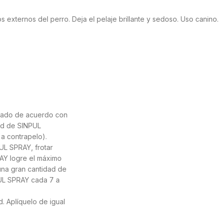
s externos del perro. Deja el pelaje brillante y sedoso. Uso canino.
icado de acuerdo con
dad de SINPUL
 a contrapelo).
UL SPRAY, frotar
AY logre el máximo
 una gran cantidad de
PUL SPRAY cada 7 a
. Aplíquelo de igual