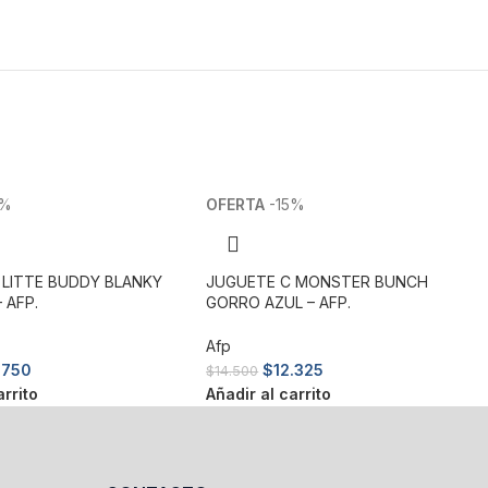
5%
-15%
 LITTE BUDDY BLANKY
JUGUETE C MONSTER BUNCH
 AFP.
GORRO AZUL – AFP.
Afp
.750
$
12.325
$
14.500
arrito
Añadir al carrito