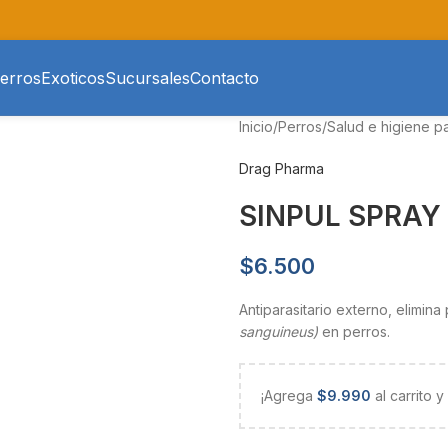
erros
Exoticos
Sucursales
Contacto
Inicio
/
Perros
/
Salud e higiene p
Drag Pharma
SINPUL SPRAY
$
6.500
Antiparasitario externo, elimina
sanguineus)
en perros.
¡Agrega
$
9.990
al carrito 