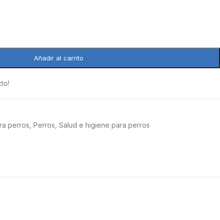
Añadir al carrito
to!
ara perros
,
Perros
,
Salud e higiene para perros