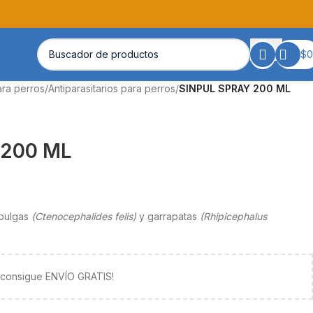
$
0
ara perros
/
Antiparasitarios para perros
/
SINPUL SPRAY 200 ML
 200 ML
 pulgas
(Ctenocephalides felis)
y garrapatas
(Rhipicephalus
y consigue ENVÍO GRATIS!