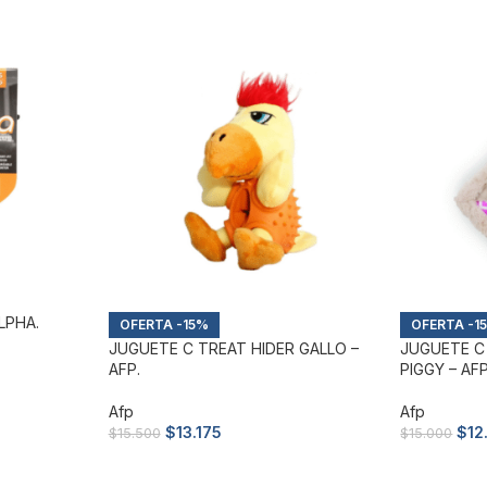
LPHA.
-15%
-1
JUGUETE C TREAT HIDER GALLO –
JUGUETE C
AFP.
PIGGY – AFP
Afp
Afp
$
13.175
$
12
$
15.500
$
15.000
Añadir al carrito
Añadir al c