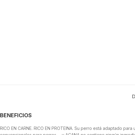
D
BENEFICIOS
RICO EN CARNE. RICO EN PROTEINA. Su perro está adaptado para 
convencionales para perros— y ACANA no contiene ningún ingredie