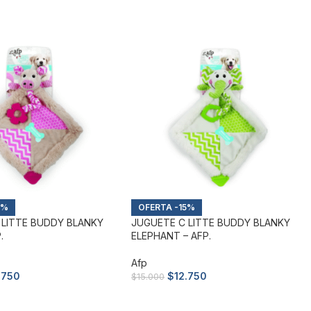
5%
-15%
 LITTE BUDDY BLANKY
JUGUETE C LITTE BUDDY BLANKY
.
ELEPHANT – AFP.
Afp
.750
$
12.750
$
15.000
arrito
Añadir al carrito