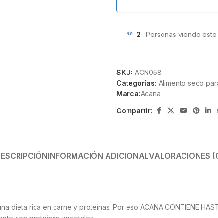
2
¡Personas viendo este
SKU:
ACN058
Categorías:
Alimento seco par
Marca:
Acana
Compartir:
ESCRIPCIÓN
INFORMACIÓN ADICIONAL
VALORACIONES (
una dieta rica en carne y proteínas. Por eso ACANA CONTIENE HA
nte con proteínas vegetales.