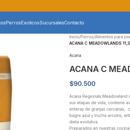
tos
Perros
Exoticos
Sucursales
Contacto
Inicio
/
Perros
/
Alimentos para pe
ACANA C MEADOWLANDS 11,3
Acana
ACANA C MEAD
$
90.500
Acana Regionals Meadowland Av
sus etapas de vida, contiene a
enteras de granjas cercanas, c
bagre azul y trucha arcoíris, 
dieta evolutiva.
Preparados en nuestras cocinas