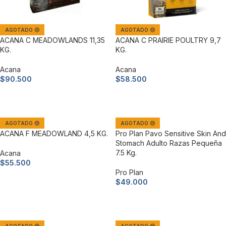
AGOTADO 😔
AGOTADO 😔
ACANA C MEADOWLANDS 11,35
ACANA C PRAIRIE POULTRY 9,7
KG.
KG.
Acana
Acana
$
90.500
$
58.500
Leer más
Leer más
AGOTADO 😔
AGOTADO 😔
ACANA F MEADOWLAND 4,5 KG.
Pro Plan Pavo Sensitive Skin And
Stomach Adulto Razas Pequeña
7.5 Kg.
Acana
$
55.500
Pro Plan
Leer más
$
49.000
Leer más