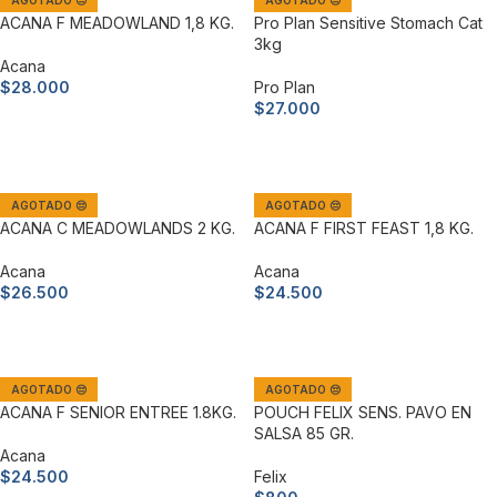
AGOTADO 😔
AGOTADO 😔
ACANA F MEADOWLAND 1,8 KG.
Pro Plan Sensitive Stomach Cat
3kg
Acana
$
28.000
Pro Plan
$
27.000
Leer más
Leer más
AGOTADO 😔
AGOTADO 😔
ACANA C MEADOWLANDS 2 KG.
ACANA F FIRST FEAST 1,8 KG.
Acana
Acana
$
26.500
$
24.500
Leer más
Leer más
AGOTADO 😔
AGOTADO 😔
ACANA F SENIOR ENTREE 1.8KG.
POUCH FELIX SENS. PAVO EN
SALSA 85 GR.
Acana
$
24.500
Felix