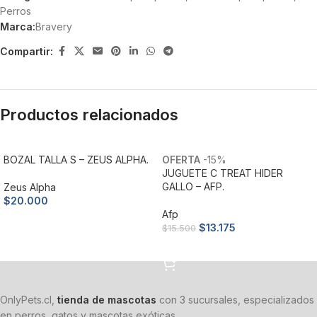
Perros
Marca:
Bravery
Compartir:
Productos relacionados
BOZAL TALLA S – ZEUS ALPHA.
-15%
JUGUETE C TREAT HIDER
GALLO – AFP.
Zeus Alpha
$
20.000
Afp
Añadir al carrito
$
13.175
$
15.500
Añadir al carrito
OnlyPets.cl,
tienda de mascotas
con 3 sucursales, especializados
en perros, gatos y mascotas exóticas.