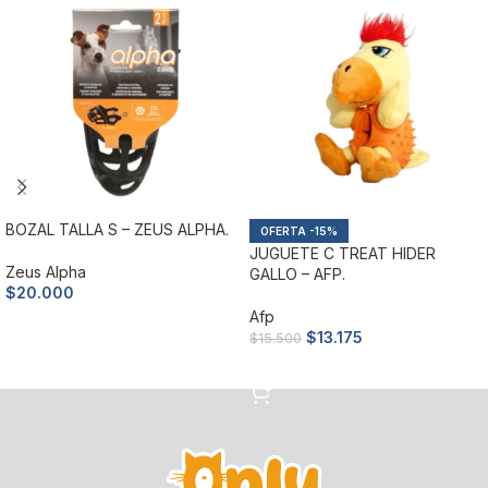
BOZAL TALLA S – ZEUS ALPHA.
-15%
JUGUETE C TREAT HIDER
Zeus Alpha
GALLO – AFP.
$
20.000
Afp
Añadir al carrito
$
13.175
$
15.500
Añadir al carrito