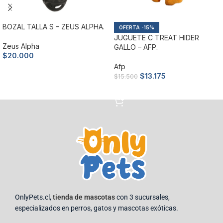
BOZAL TALLA S – ZEUS ALPHA.
-15%
JUGUETE C TREAT HIDER
Zeus Alpha
GALLO – AFP.
$
20.000
Afp
Añadir al carrito
$
13.175
$
15.500
Añadir al carrito
OnlyPets.cl,
tienda de mascotas
con 3 sucursales,
especializados en perros, gatos y mascotas exóticas.