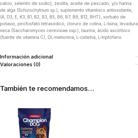
calcio, selenito de sodio], zeolita, aceite de pescado, y/o harina
de alga (Schizochytrium sp.), suplemento vitamínico antioxidante,
(A, D3, E, K3, B1, B2, B3, B5, B6, B7, B9, B12, BHT), sorbato de
potasio, pirofosfato tetrasódico, cloruro de colina, L-lisina, levadura
seca (Saccharomyces cerevisiae ssp.), taurina, ácido ascórbico
(fuente de vitamina C), DL-metionina, L-cisteína, L-triptófano.
Información adicional
Valoraciones (0)
También te recomendamos…