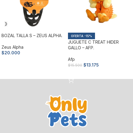
BOZAL TALLA S – ZEUS ALPHA.
-15%
JUGUETE C TREAT HIDER
Zeus Alpha
GALLO – AFP.
$
20.000
Afp
Añadir al carrito
$
13.175
$
15.500
Añadir al carrito