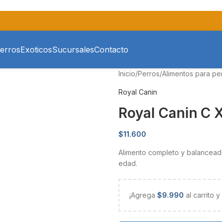
erros
Exoticos
Sucursales
Contacto
Inicio
/
Perros
/
Alimentos para pe
Royal Canin
Royal Canin C X
$
11.600
Alimento completo y balanceado
edad.
¡Agrega
$
9.990
al carrito 