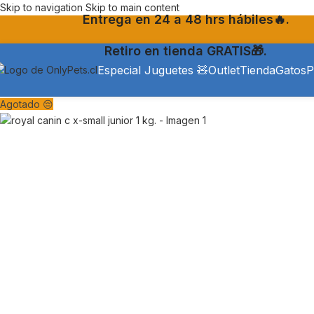
Skip to navigation
Skip to main content
Entrega en 24 a 48 hrs hábiles🔥.
Retiro en tienda GRATIS🎁.
Especial Juguetes 🧸
Outlet
Tienda
Gatos
P
Agotado 😔