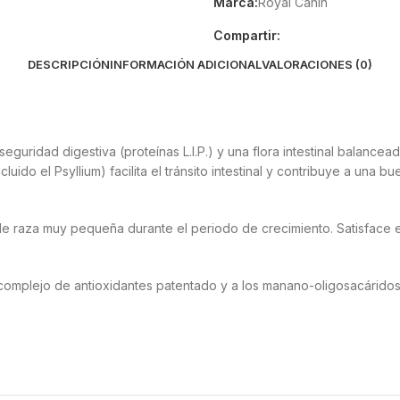
Marca:
Royal Canin
Compartir:
DESCRIPCIÓN
INFORMACIÓN ADICIONAL
VALORACIONES (0)
guridad digestiva (proteínas L.I.P.) y una flora intestinal balance
luido el Psyllium) facilita el tránsito intestinal y contribuye a una 
e raza muy pequeña durante el periodo de crecimiento. Satisface e
n complejo de antioxidantes patentado y a los manano-oligosacárido