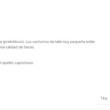
ada (prebióticos). Los cachorros de talla muy pequeña están
buena calidad de heces.
l apetito caprichoso.
s
1 kg