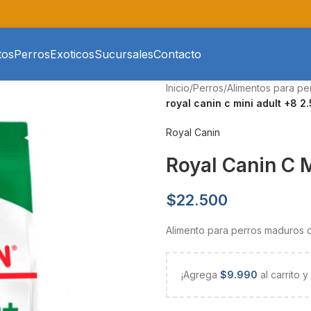
tos
Perros
Exoticos
Sucursales
Contacto
Inicio
/
Perros
/
Alimentos para pe
royal canin c mini adult +8 2.
Royal Canin
Royal Canin C M
$
22.500
Alimento para perros maduros d
¡Agrega
$
9.990
al carrito 