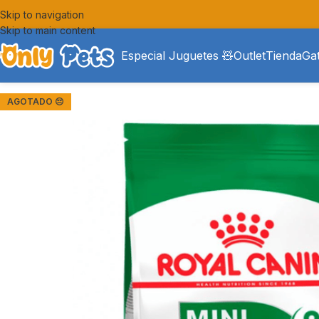
Skip to navigation
Skip to main content
Especial Juguetes 🧸
Outlet
Tienda
Ga
AGOTADO 😔