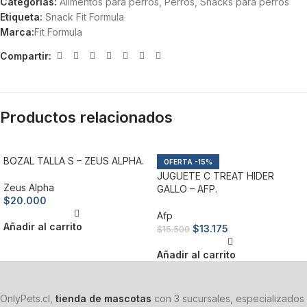
Categorías:
Alimentos para perros
,
Perros
,
Snacks para perros
Etiqueta:
Snack Fit Formula
Marca:
Fit Formula
Compartir:
Productos relacionados
BOZAL TALLA S – ZEUS ALPHA.
-15%
JUGUETE C TREAT HIDER
Zeus Alpha
GALLO – AFP.
$
20.000
Afp
Añadir al carrito
$
13.175
$
15.500
Añadir al carrito
OnlyPets.cl,
tienda de mascotas
con 3 sucursales, especializados