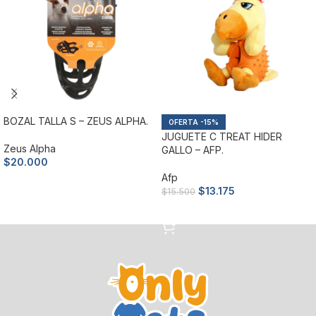
BOZAL TALLA S – ZEUS ALPHA.
-15%
JUGUETE C TREAT HIDER
Zeus Alpha
GALLO – AFP.
$
20.000
Afp
Añadir al carrito
$
13.175
$
15.500
Añadir al carrito